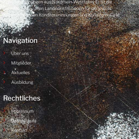
Konditoreninnungen aus Nordrhein-Westfalen. Er ist die
Schnittstelle zu allen Landesinstitutionen für die jeweils
angeschlossenen Konditoreninnungen und Konditorei-Café
Betrieben.
Navigation
Über uns
Mitglieder
Aktuelles
Ausbildung
Rechtliches
Impressum
Datenschutz
Kontakt