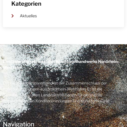
Kategorien
Aktuelles
Landesinnungsverband des Konditorenhandwerks Nordrhein-
Westfalen
Der Landesinnungsverband ist der Zusammenschluss der
Konditoreninnungen aus Nordrhein-Westfalen. Er ist die
Schnittstelle zu allen Landesinstitutionen für die jeweils
angeschlossenen Konditoreninnungen und Konditorei-Café
Betrieben.
Navigation