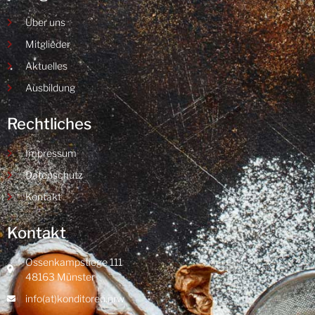
Über uns
Mitglieder
Aktuelles
Ausbildung
Rechtliches
Impressum
Datenschutz
Kontakt
Kontakt
Ossenkampstiege 111
48163 Münster
info(at)konditoren.nrw