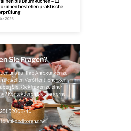
alinen bis Baumkuchen – 11
orinnen bestehen praktische
erprüfung
März 2026
en Sie Fragen?
euen uns auf Ihre Anregungen zu
n aktuellen Veröffentlichungen.
aben Sie Rückfragen zu einer
g? Kontaktieren Sie uns gerne!
251 52008-40
nfo(at)konditoren.nrw