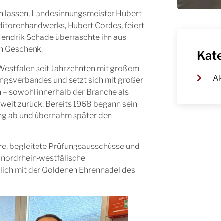
en lassen, Landesinnungsmeister Hubert
ditorenhandwerks, Hubert Cordes
,
feiert
Hendrik Schade überraschte ihn aus
en Geschenk.
Kat
estfalen seit Jahrzehnten mit großem
Ak
ungsverbandes und setzt sich mit großer
in – sowohl innerhalb der Branche als
 weit zurück: Bereits 1968 begann sein
ng ab und übernahm später den
hre, begleitete Prüfungsausschüsse und
s nordrhein‑westfälische
lich mit der Goldenen Ehrennadel des