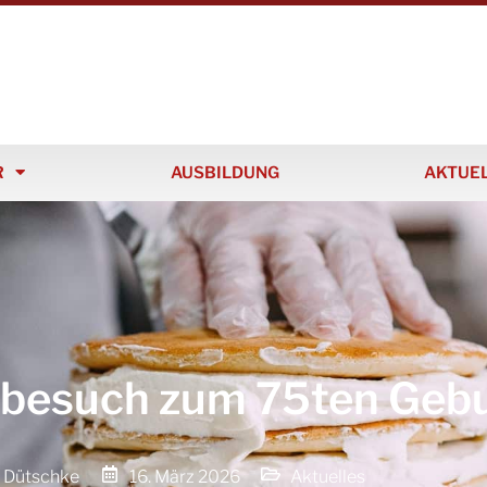
R
AUSBILDUNG
AKTUE
besuch zum 75ten Gebu
 Dütschke
16. März 2026
Aktuelles