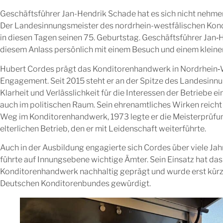
Geschäftsführer Jan-Hendrik Schade hat es sich nicht nehm
Der Landesinnungsmeister des nordrhein-westfälischen Kon
in diesen Tagen seinen 75. Geburtstag. Geschäftsführer Jan‑
diesem Anlass persönlich mit einem Besuch und einem klein
Hubert Cordes prägt das Konditorenhandwerk in Nordrhein‑W
Engagement. Seit 2015 steht er an der Spitze des Landesinn
Klarheit und Verlässlichkeit für die Interessen der Betriebe e
auch im politischen Raum. Sein ehrenamtliches Wirken reicht
Weg im Konditorenhandwerk, 1973 legte er die Meisterprüfu
elterlichen Betrieb, den er mit Leidenschaft weiterführte.
Auch in der Ausbildung engagierte sich Cordes über viele Ja
führte auf Innungsebene wichtige Ämter. Sein Einsatz hat da
Konditorenhandwerk nachhaltig geprägt und wurde erst kürz
Deutschen Konditorenbundes gewürdigt.