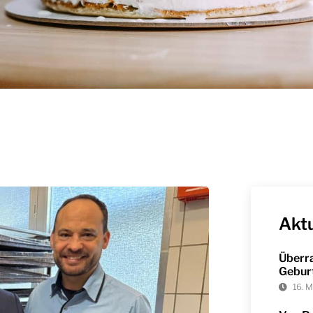
Aktu
Überr
Gebur
16. 