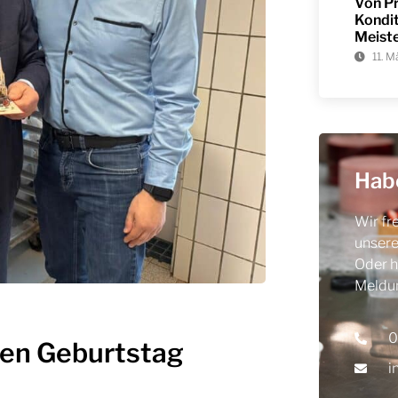
Von Pr
Kondit
Meist
11. 
Hab
Wir fr
unsere
Oder h
Meldun
0
en Geburtstag
i