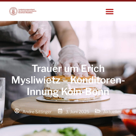
Trauer um Erich
Mysliwietz – Konditoren-
Innung Köln-Bonn
Andre Sittinger
3. Juni 2025
Aktuelles