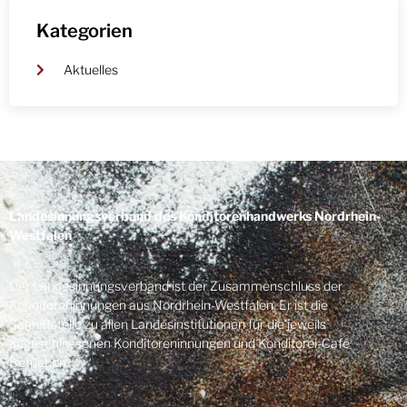
Kategorien
Aktuelles
Landesinnungsverband des Konditorenhandwerks Nordrhein-
Westfalen
Der Landesinnungsverband ist der Zusammenschluss der
Konditoreninnungen aus Nordrhein-Westfalen. Er ist die
Schnittstelle zu allen Landesinstitutionen für die jeweils
angeschlossenen Konditoreninnungen und Konditorei-Café
Betrieben.