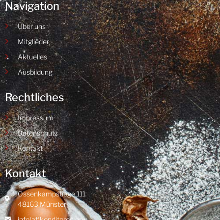
Navigation
Über uns
Mitglieder
Aktuelles
Ausbildung
Rechtliches
Impressum
Datenschutz
Kontakt
Kontakt
Ossenkampstiege 111
48163 Münster
info(at)konditoren.nrw